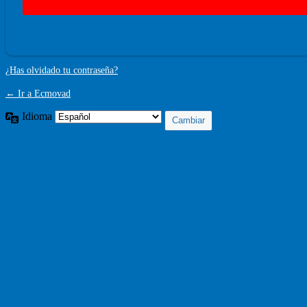
¿Has olvidado tu contraseña?
← Ir a Ecmovad
Idioma