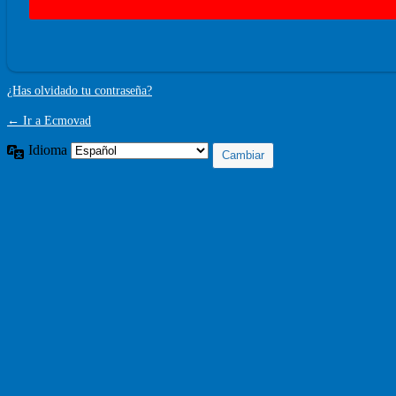
¿Has olvidado tu contraseña?
← Ir a Ecmovad
Idioma