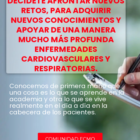
DECÍDETE AFRONTAR NUEVOS
RETOS, PARA ADQUIRIR
NUEVOS CONOCIMIENTOS Y
APOYAR DE UNA MANERA
MUCHO MÁS PROFUNDA
ENFERMEDADES
CARDIOVASCULARES Y
RESPIRATORIAS.
Conocemos de primera mano que
una cosa es lo que se aprende en la
academia y otra lo que se vive
realmente en el día a día en la
cabecera de los pacientes.
COMUNIDAD ECMO