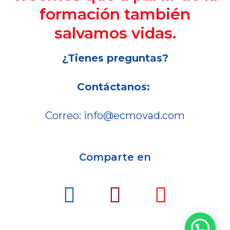
formación también
salvamos vidas.
¿Tienes preguntas?
Contáctanos:
Correo:
info@ecmovad.com
Comparte en
F
I
Y
a
n
o
c
s
u